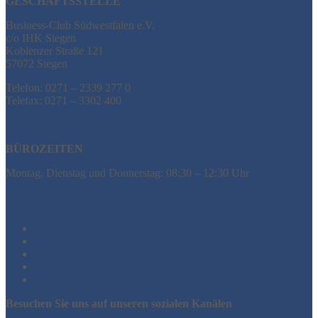
GESCHÄFTSSTELLE
Business-Club Südwestfalen e.V.
c/o IHK Siegen
Koblenzer Straße 121
57072 Siegen
Telefon: 0271 – 2339 277 0
Telefax: 0271 – 3302 400
info@businessclub-sw.de
BÜROZEITEN
Montag, Dienstag und Donnerstag: 08:30 – 12:30 Uhr
HÄUFIG GESUCHT
Impressum
Datenschutz
Kontakt
News
Mediakit
Besuchen Sie uns auf unseren sozialen Kanälen